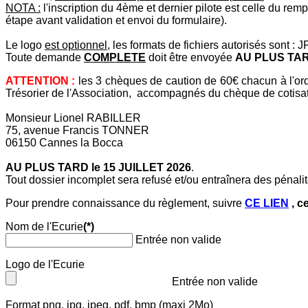
NOTA :
l'inscription du 4ème et dernier pilote est celle du re
étape avant validation et envoi du formulaire).
Le logo
est optionnel
, les formats de fichiers autorisés sont
Toute demande
COMPLETE
doit être envoyée
AU PLUS TARD
ATTENTION :
les 3 chèques de caution de 60€ chacun à l
Trésorier de l'Association, accompagnés du chèque de cotisat
Monsieur Lionel RABILLER
75, avenue Francis TONNER
06150 Cannes la Bocca
AU PLUS TARD le 15 JUILLET 2026
.
Tout dossier incomplet sera refusé et/ou entraînera des pénalit
Pour prendre connaissance du règlement, suivre
CE LIEN
, c
Nom de l'Ecurie
(*)
Entrée non valide
Logo de l'Ecurie
Entrée non valide
Format png, jpg, jpeg, pdf, bmp (maxi 2Mo)